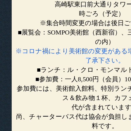
高崎駅東口前大通りタワー美術
時ごろ（予定）
※集合時間変更の場合は後日ご
■展覧会：SOMPO美術館（西新宿）
の内）
※コロナ禍により美術館の変更がある
了承下さい。
■ランチ：ル・クロ・モンマル
■参加費：一人8,500円（会員）10
参加費には、美術館入館料、特別ラン
ス＆飲み物１杯、カフ
代が含まれていま
尚、チャーターバス代は協会が負担し
料です。