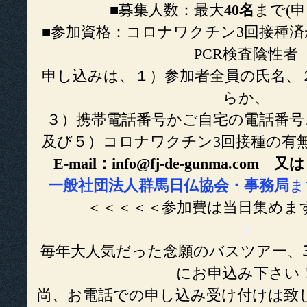
■募集人数：最大
40名
まで(
■参加資格：コロナワクチン3回接種済
PCR検査陰性者
申し込みは、１）参加者全員の氏名、２
らか、
３）携帯電話番号かご自宅の電話番号、
及び５）コロナワクチン3回接種の有
E-mail：info@fj-de-gunma.com 又は
一般社団法人群馬日仏協会・事務局
ま
＜＜＜＜＜参加費は当日集めま
■
毎年大人気だった念願のバスツアー、
にお申込み下さい
尚、お電話での申し込み受け付けは致