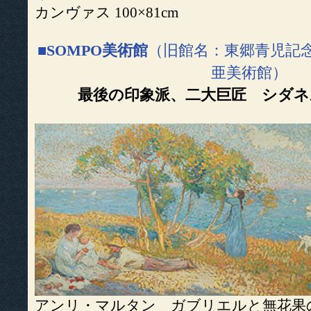
カンヴァス 100×81cm
■SOMPO美術館
（旧館名：東郷青児記
亜美術館）
最後の印象派、二大巨匠 シダ
アンリ・マルタン ガブリエルと無花果