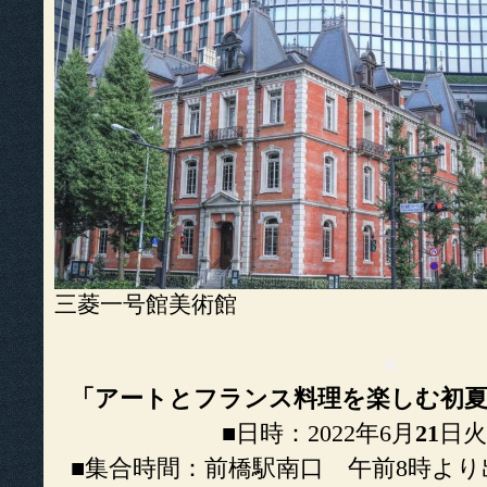
三菱一号館美術館
■
「アートとフランス料理を楽しむ初夏の
■日時：2022年6月
21
日
■集合時間：前橋駅南口 午前8時より