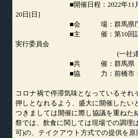
■開催日程：2022年11月18日[
20日[日]
■会 場：群馬県庁舎１
■主 催：第10回記念ぐ
実行委員会
(一社)群馬日
■共 催：群馬県
■協 力：前橋市・富岡
■
コロナ禍で停滞気味となっているそれ
押しとなれるよう、盛大に開催したい
つきましては開催に際し協議を重ねた
祭では、飲食に関しては現場での調理は
可)の、テイクアウト方式での提供を原