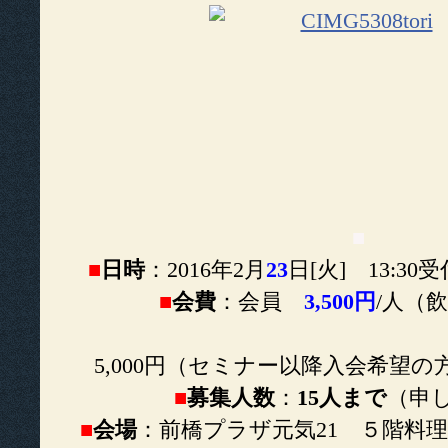
■
■
日時
：2016年2月
23
日[火] 13:30受
■
会費
：会員
3,500円
/人（
非
5,000円（セミナー以降入会希望の
■
募集人数
：
15人まで
（申
■
会場
：前橋プラザ元気21 ５階料理