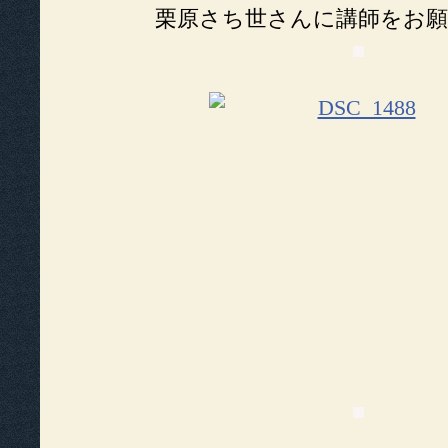
栗原さち世さんに講師をお
■
■