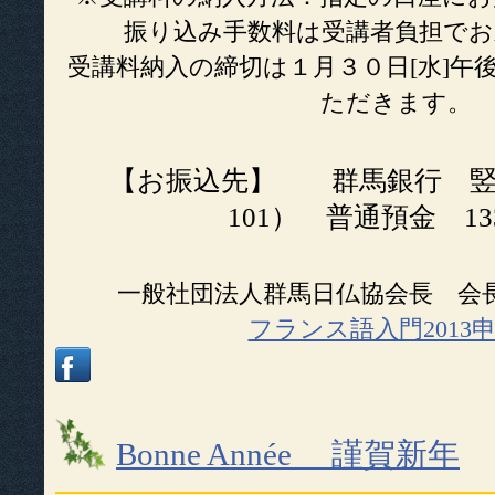
振り込み手数料は受講者負担で
受講料納入の締切は１月３０日[水]午
ただきます。
【お振込先】 群馬銀行 竪
101） 普通預金 133
一般社団法人群馬日仏協会長 会
フランス語入門2013
Bonne Année 謹賀新年