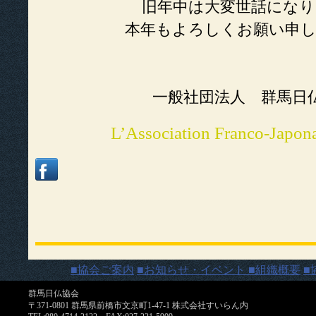
旧年中は大変世話にな
本年もよろしくお願い申
一般社団法人 群馬日
L’Association Franco-Japon
■協会ご案内
■お知らせ・イベント
■組織概要
■
群馬日仏協会
〒371-0801 群馬県前橋市文京町1-47-1 株式会社すいらん内