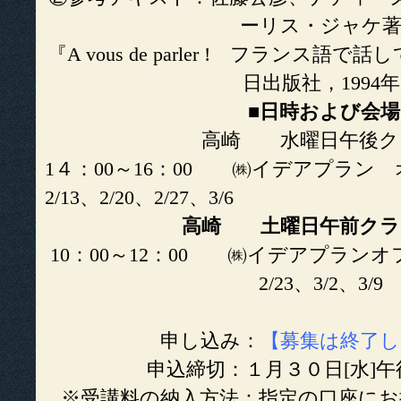
ーリス・ジャケ
『A vous de parler ! フランス
日出版社，1994年
■
日時および会場
高崎 水曜日午後ク
1４：00～16：00 ㈱イデアプラン 
2/13、2/20、2/27、3/6
高崎 土曜日午前ク
10：00～12：00 ㈱イデアプランオフ
2/23、3/2、3/9
申し込み：
【募集は終了
申込締切：１月３０日[水]
※受講料の納入方法：指定の口座に