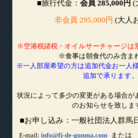
■旅行代金：
会員 285,000円
(
非会員 295,000円
(大人
※空港税諸税・オイルサーチャージは
※食事は朝食代のみ含ま
※一人部屋希望の方は追加代金お一人様当り
追加で承ります
状況によって多少の変更がある場合が
のお知らせを致しま
■お申し込み：一般社団法人群馬
E-mail:
info@fj-de-gunma.com
または