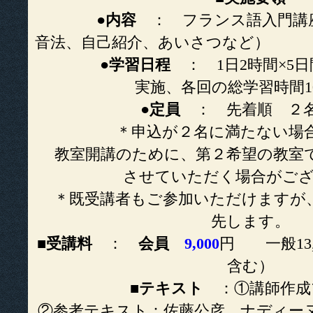
●
内容
： フランス語入門講
音法、自己紹介、あいさつなど）
●
学習日程
： 1日2時間×5日
実施、各回の総学習時間1
●
定員
： 先着順 ２
＊申込が２名に満たない場合は
教室開講のために、第２希望の教室
させていただく場合がご
＊既受講者もご参加いただけますが
先します。
■
受講料
：
会員
9,000
円 一般13
含む）
■
テキスト
：①講師作成
②参考テキスト：佐藤公彦、ナディー