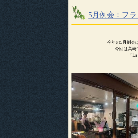
5月例会：フ
今年の5月例会
今回は高崎
「L