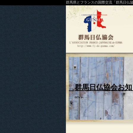
群馬県とフランスの国際交流「群馬日仏
群馬日仏協会お知
news