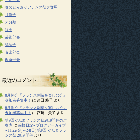
春のとみおかフランス祭ァ群馬
月例会
未分類
総会
芸術部会
講演会
音楽部会
飲食部会
最近のコメント
8月例会『フランス刺繍を楽しむ会』
参加者募集中！
に
須田 純子
より
8月例会『フランス刺繍を楽しむ会』
参加者募集中！
に
宮崎 貴子
より
第9回ぐんまフランス祭2019開催のご
案内
に
前橋日記» ブログアーカイブ
» 11/22(金)～24(日) 第9回 ぐんまフラ
ンス祭 2019 開催
より