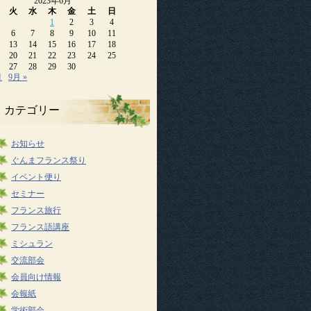
2023年6月
火
水
木
金
土
日
1
2
3
4
6
7
8
9
10
11
13
14
15
16
17
18
20
21
22
23
24
25
27
28
29
30
月
9月 »
カテゴリー
お知らせ
ぐんまフランス祭り
イベント便り
セミナー
フランス旅行
フランス語講座
ミシュラン
交流部会
会員向け情報
会報紙
学術部会