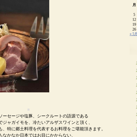
月
5
12
19
26
« 5
■
ソーセージや塩豚、シークルートの語源である
でジャガイモを、冷たいアルザスワインと頂く、
も、特に郷土料理を代表するお料理をご堪能頂きます。
もなかなか日本ではお目にかからない、