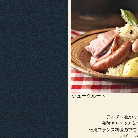
シュークルート
アルザス地方の
発酵キャベツと茹
伝統フランス料理の中で
デザート