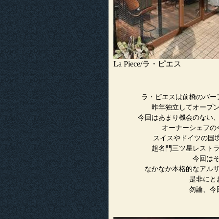
La Piece/ラ・ピエス
ラ・ピエスは前橋のバー
昨年独立してオープ
今回はあまり機会のない
オーナーシェフの
スイスやドイツの国境
超名門三ツ星レスト
今回は
なかなか本格的なアル
是非にと
勿論、今