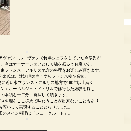
検
索:
■
アヴァン・ル・ヴァンで長年シェフをしていた今泉氏が
ン。今はオーナーシェフとして腕を振るうお店です。
、東フランス・アルザス地方の料理をお楽しみ頂きます。
今泉氏は、辻調理師専門学校フランス校卒業後、
に近い東フランス・アルザス地方で100年以上続く
ラン：オーベルジュ・ド・リルで修行した経験を持ち
その本領を十二分に発揮して頂きます。
ザス料理をここ群馬で味わうことが出来ないこともあり
お願いして実現することとなりました。
回のメイン料理は「シュークルート」。
■