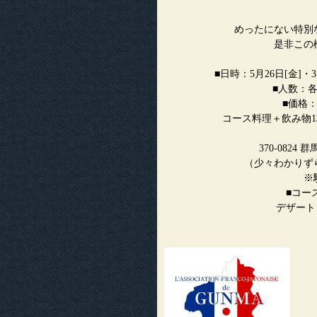
めったにない特別
是非この
■日時：5月26日[金]
■人数：各
■価格：
コース料理＋飲み物1
370-082
（少々わかりず
※駐車場
■コー
デザート：タル