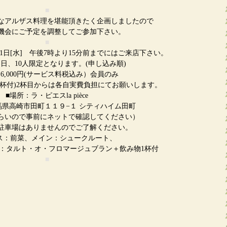
■
なアルザス料理を堪能頂きたく企画しましたので
機会にご予定を調整してご参加下さい。
■
・31日[水] 午後7時より15分前までにはご来店下さい。
日、10人限定となります。(申し込み順)
6,000円(サービス料税込み）会員のみ
杯付)2杯目からは各自実費負担にてお願いします。
■場所：ラ・ピエスla pièce
4 群馬県高崎市田町１１９−１ シティハイム田町
らいので事前にネットで確認してください）
はありませんのでご了解ください。
ス：前菜、メイン：シュークルート、
ト・オ・フロマージュブラン＋飲み物1杯付
■