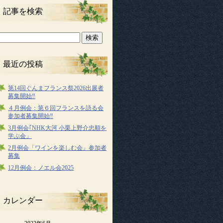
記事を検索
最近の投稿
第14回ぐんまフランス祭2026出展者
募集開始‼
４月例会：第６回フランスを語る会
参加者募集開始‼
3月例会｢NHK大河 小栗上野介忠順を
学ぶ会」
2月例会「ワインを楽しむ会」参加者
募集
12月例会：ノエル会2025
カレンダー