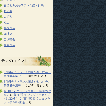
春のとみおかフランス祭ァ群馬
月例会
未分類
総会
芸術部会
講演会
音楽部会
飲食部会
最近のコメント
8月例会『フランス刺繍を楽しむ会』
参加者募集中！
に
須田 純子
より
8月例会『フランス刺繍を楽しむ会』
参加者募集中！
に
宮崎 貴子
より
第9回ぐんまフランス祭2019開催のご
案内
に
前橋日記» ブログアーカイブ
» 11/22(金)～24(日) 第9回 ぐんまフラ
ンス祭 2019 開催
より