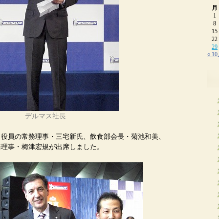
月
1
8
15
22
29
« 1
デルマス社長
当役員の常務理事・三宅新氏、飲食部会長・菊池和美、
務理事・梅津宏規が出席しました。