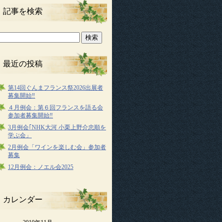
記事を検索
最近の投稿
第14回ぐんまフランス祭2026出展者
募集開始‼
４月例会：第６回フランスを語る会
参加者募集開始‼
3月例会｢NHK大河 小栗上野介忠順を
学ぶ会」
2月例会「ワインを楽しむ会」参加者
募集
12月例会：ノエル会2025
カレンダー