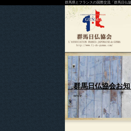
群馬県とフランスの国際交流「群馬日仏
群馬日仏協会お知
news