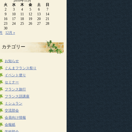
2010年11月
火
水
木
金
土
日
2
3
4
5
6
7
9
10
11
12
13
14
16
17
18
19
20
21
23
24
25
26
27
28
30
0月
12月 »
カテゴリー
お知らせ
ぐんまフランス祭り
イベント便り
セミナー
フランス旅行
フランス語講座
ミシュラン
交流部会
会員向け情報
会報紙
学術部会