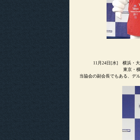
11月24日[水] 横
東京・
当協会の副会長でもある、デ