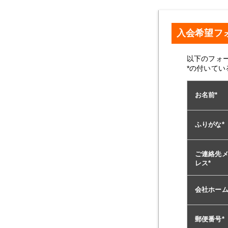
入会希望フ
以下のフォ
*の付いて
お名前
*
ふりがな
*
ご連絡先
レス
*
会社ホー
郵便番号
*