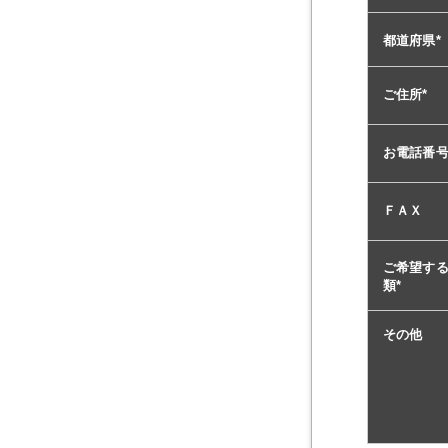
都道府県
*
ご住所
*
お電話番
ＦＡＸ
ご希望す
類
*
その他