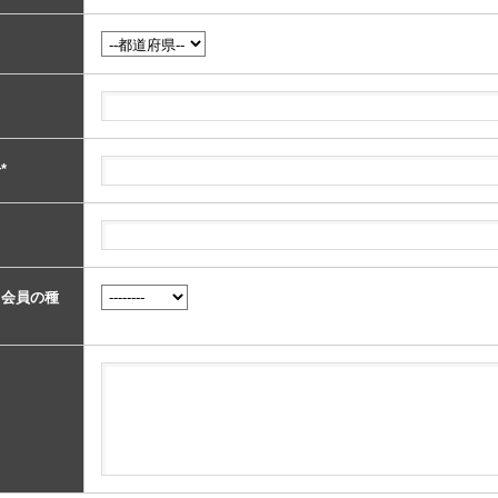
号
*
る会員の種