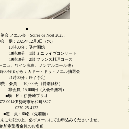
■
例会 ノエル会・Soiree de Noel 2025」
■会 期：2025年12月3日（水）
18時00分：受付開始
0分：1部 ミニライヴコンサート
10分：2部 フランス料理コース
ーニュ、ワイン赤白、ノンアルコール他）
カドー・ドゥ・ノエル抽選会
21時00分：終了予定
加費：会員 10,000円（特別価格）
員 15,000円（入会金無料）
■場 所：伊勢崎プリオ
372-0014伊勢崎市昭和町3827
0270-25-4122
■定 員：60名（先着順）
上をご明記の上、必ずメールにてお申込みくださいませ。
全員のお名前