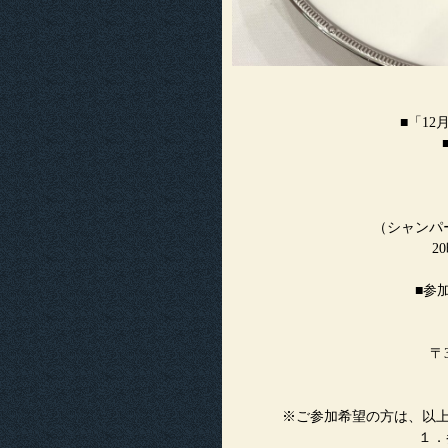
■「12月
18時3
19時
（シャンパ
20時00分頃から：
■参
非会
〒
※ご参加希望の方は、以
１．参加希望者