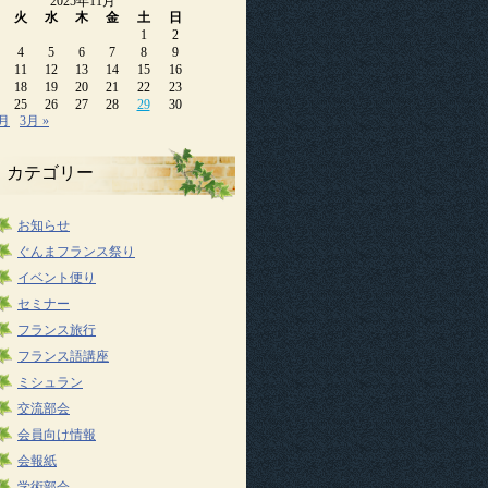
2025年11月
火
水
木
金
土
日
1
2
4
5
6
7
8
9
11
12
13
14
15
16
18
19
20
21
22
23
25
26
27
28
29
30
0月
3月 »
カテゴリー
お知らせ
ぐんまフランス祭り
イベント便り
セミナー
フランス旅行
フランス語講座
ミシュラン
交流部会
会員向け情報
会報紙
学術部会