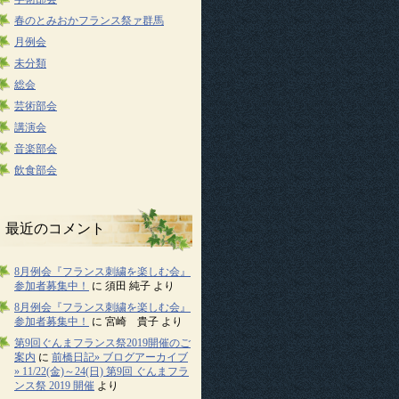
春のとみおかフランス祭ァ群馬
月例会
未分類
総会
芸術部会
講演会
音楽部会
飲食部会
最近のコメント
8月例会『フランス刺繍を楽しむ会』
参加者募集中！
に
須田 純子
より
8月例会『フランス刺繍を楽しむ会』
参加者募集中！
に
宮崎 貴子
より
第9回ぐんまフランス祭2019開催のご
案内
に
前橋日記» ブログアーカイブ
» 11/22(金)～24(日) 第9回 ぐんまフラ
ンス祭 2019 開催
より