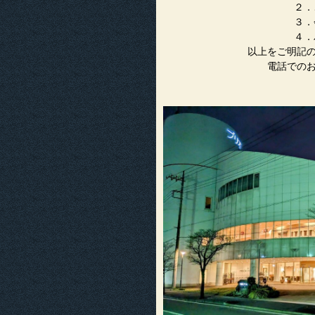
２．ご連絡先（
３．会員 or
４．バスご利用の
以上をご明記
電話での