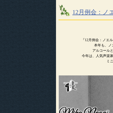
12月例会：ノエ
『12月例会：ノエル会2
本年も、ノ
アルコール
今年は、人気声楽
ミ