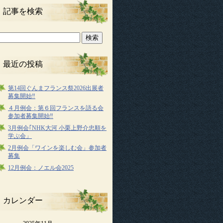
記事を検索
最近の投稿
第14回ぐんまフランス祭2026出展者
募集開始‼
４月例会：第６回フランスを語る会
参加者募集開始‼
3月例会｢NHK大河 小栗上野介忠順を
学ぶ会」
2月例会「ワインを楽しむ会」参加者
募集
12月例会：ノエル会2025
カレンダー