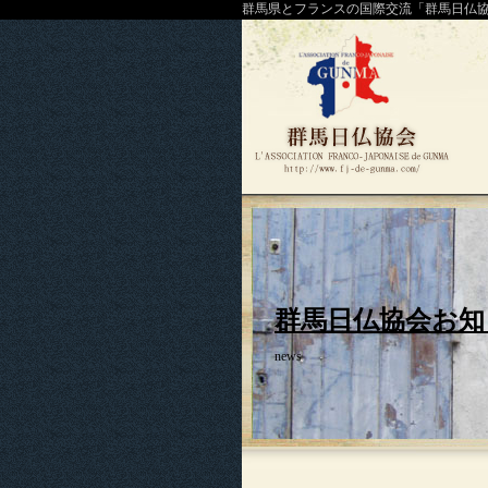
群馬県とフランスの国際交流「群馬日仏
群馬日仏協会お知
news