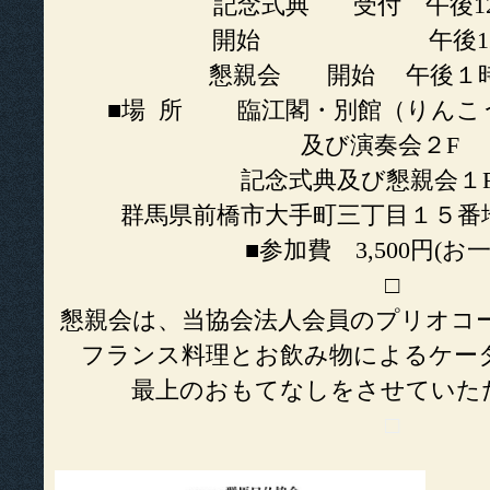
記念式典 受付 午後12
開始 午後12時
懇親会 開始 午後１時よ
■場 所 臨江閣・別館（りんこう
及び演奏会２F
記念式典及び懇親会
群馬県前橋市大手町三丁目１５番地 TEL 
■参加費 3,500円(お
□
懇親会は、当協会法人会員のプリオコ
フランス料理とお飲み物によるケー
最上のおもてなしをさせていた
□