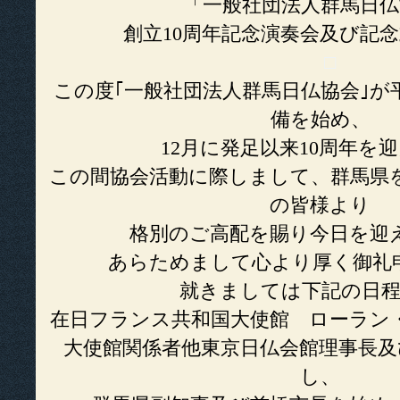
「一般社団法人群馬日仏
創立10周年記念演奏会及び記
□
この度｢一般社団法人群馬日仏協会｣が
備を始め、
12月に発足以来10周年を
この間協会活動に際しまして、群馬県
の皆様より
格別のご高配を賜り今日を迎
あらためまして心より厚く御礼
就きましては下記の日
在日フランス共和国大使館 ローラン
大使館関係者他東京日仏会館理事長及
し、