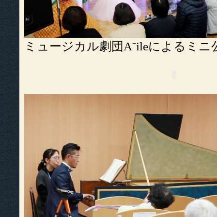
ミュージカル劇団A⁻ileによるミニ
▮