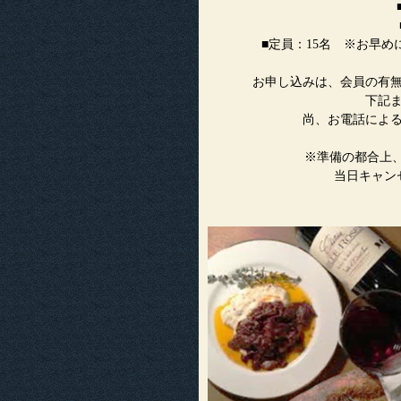
■定員：15名 ※お早
お申し込みは、会員の有
下記
尚、お電話によ
※準備の都合上、
当日キャン