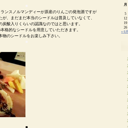
月
■
フランスノルマンディーが原産のりんごの発泡酒ですが
5
たが、まだまだ本当のシードルは普及していなくて、
12
19
の炭酸入りくらいの認識なのではと思います。
26
の本格的なシードルを用意していただきます。
« 6
本物のシードルをお楽しみ下さい。
■
■