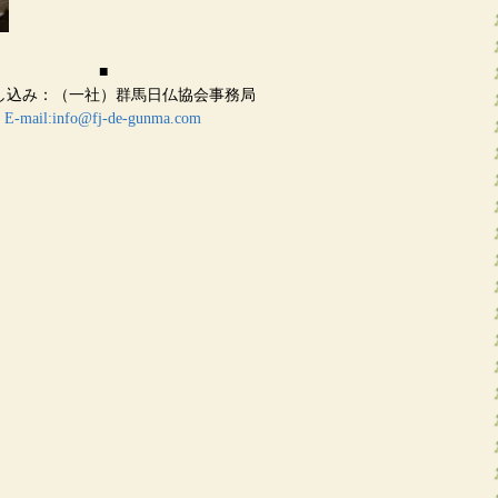
■
し込み：（一社）群馬日仏協会事務局
E-mail:info@fj-de-gunma.com