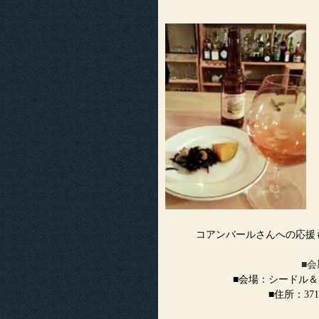
コアンバールさんへの応援
■会
■会場：シードル
■住所：37