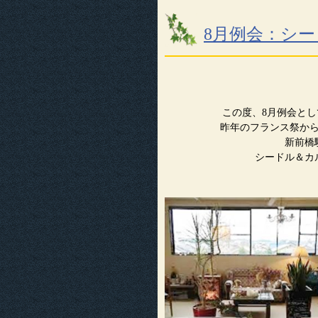
8月例会：シ
この度、8月例会と
昨年のフランス祭か
新前橋
シードル＆カ