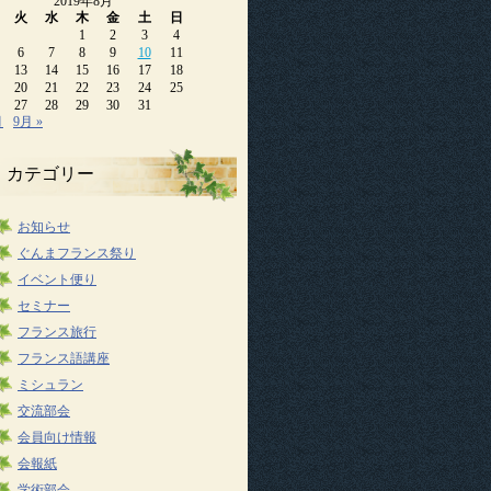
2019年8月
火
水
木
金
土
日
1
2
3
4
6
7
8
9
10
11
13
14
15
16
17
18
20
21
22
23
24
25
27
28
29
30
31
月
9月 »
カテゴリー
お知らせ
ぐんまフランス祭り
イベント便り
セミナー
フランス旅行
フランス語講座
ミシュラン
交流部会
会員向け情報
会報紙
学術部会