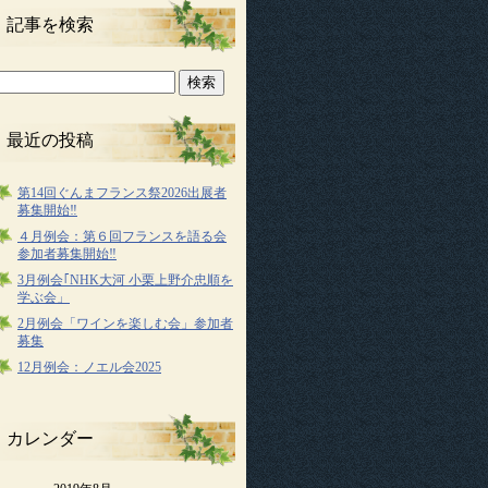
記事を検索
最近の投稿
第14回ぐんまフランス祭2026出展者
募集開始‼
４月例会：第６回フランスを語る会
参加者募集開始‼
3月例会｢NHK大河 小栗上野介忠順を
学ぶ会」
2月例会「ワインを楽しむ会」参加者
募集
12月例会：ノエル会2025
カレンダー