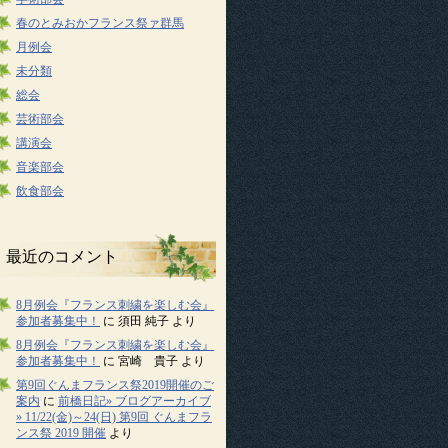
春のとみおかフランス祭ァ群馬
月例会
未分類
総会
芸術部会
講演会
音楽部会
飲食部会
最近のコメント
8月例会『フランス刺繍を楽しむ会』
参加者募集中！
に
須田 純子
より
8月例会『フランス刺繍を楽しむ会』
参加者募集中！
に
宮崎 貴子
より
第9回ぐんまフランス祭2019開催のご
案内
に
前橋日記» ブログアーカイブ
» 11/22(金)～24(日) 第9回 ぐんまフラ
ンス祭 2019 開催
より