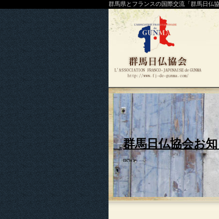
群馬県とフランスの国際交流「群馬日仏
群馬日仏協会お知
news