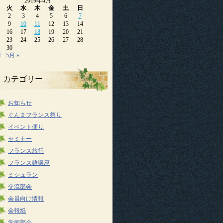
2019年4月
火
水
木
金
土
日
2
3
4
5
6
7
9
10
11
12
13
14
16
17
18
19
20
21
23
24
25
26
27
28
30
月
5月 »
カテゴリー
お知らせ
ぐんまフランス祭り
イベント便り
セミナー
フランス旅行
フランス語講座
ミシュラン
交流部会
会員向け情報
会報紙
学術部会