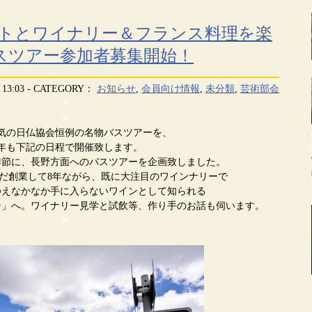
ートとワイナリー＆フランス料理を楽
スツアー参加者募集開始！
13:03 - CATEGORY：
お知らせ
,
会員向け情報
,
未分類
,
芸術部会
■
■
気の日仏協会恒例の名物バスツアーを、
年も下記の日程で開催致します。
季節に、長野方面へのバスツアーを企画致しました。
だ創業して8年ながら、既に大注目のワインナリーで
ゆえなかなか手に入らないワインとして知られる
ン」へ。ワイナリー見学と試飲等、作り手のお話も伺います。
■