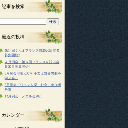
記事を検索
最近の投稿
第14回ぐんまフランス祭2026出展者
募集開始‼
４月例会：第６回フランスを語る会
参加者募集開始‼
3月例会｢NHK大河 小栗上野介忠順を
学ぶ会」
2月例会「ワインを楽しむ会」参加者
募集
12月例会：ノエル会2025
カレンダー