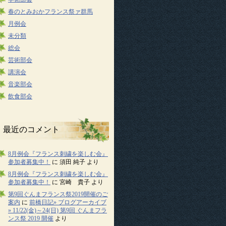
春のとみおかフランス祭ァ群馬
月例会
未分類
総会
芸術部会
講演会
音楽部会
飲食部会
最近のコメント
8月例会『フランス刺繍を楽しむ会』
参加者募集中！
に
須田 純子
より
8月例会『フランス刺繍を楽しむ会』
参加者募集中！
に
宮崎 貴子
より
第9回ぐんまフランス祭2019開催のご
案内
に
前橋日記» ブログアーカイブ
» 11/22(金)～24(日) 第9回 ぐんまフラ
ンス祭 2019 開催
より