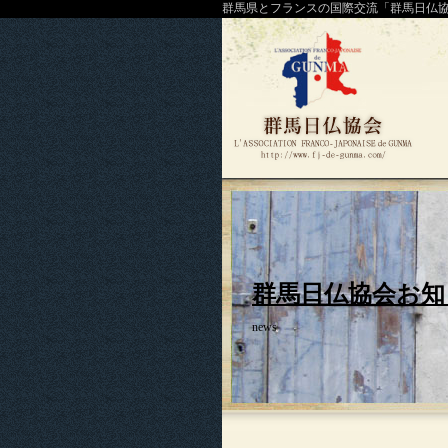
群馬県とフランスの国際交流「群馬日仏
群馬日仏協会お知
news