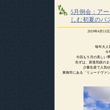
5月例会：ア
しむ初夏のバ
2019年4月11日 
毎年大人
今
今回も５月の美しい
先ずは、新進気鋭のま
少量生産で人気
東御市にある「リュードヴァ