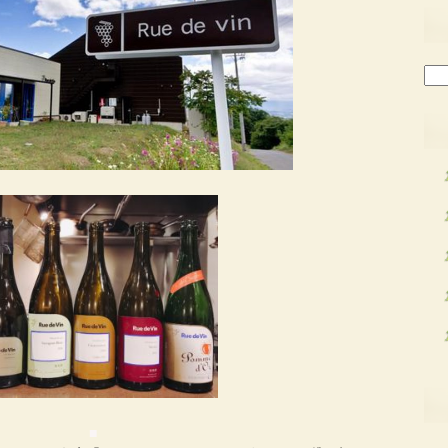
検
索:
■