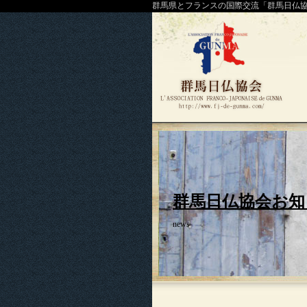
群馬県とフランスの国際交流「群馬日仏
群馬日仏協会お知
news