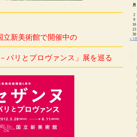
月
2
9
16
23
30
国立新美術館で開催中の
« 3
－パリとプロヴァンス」展を巡る