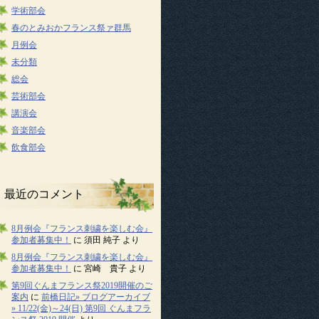
学術部会
春のとみおかフランス祭ァ群馬
月例会
未分類
総会
芸術部会
講演会
音楽部会
飲食部会
最近のコメント
8月例会『フランス刺繍を楽しむ会』
参加者募集中！
に
須田 純子
より
8月例会『フランス刺繍を楽しむ会』
参加者募集中！
に
宮崎 貴子
より
第9回ぐんまフランス祭2019開催のご
案内
に
前橋日記» ブログアーカイブ
» 11/22(金)～24(日) 第9回 ぐんまフラ