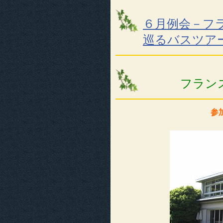
６月例会－フ
巡るバスツア
フラン
参