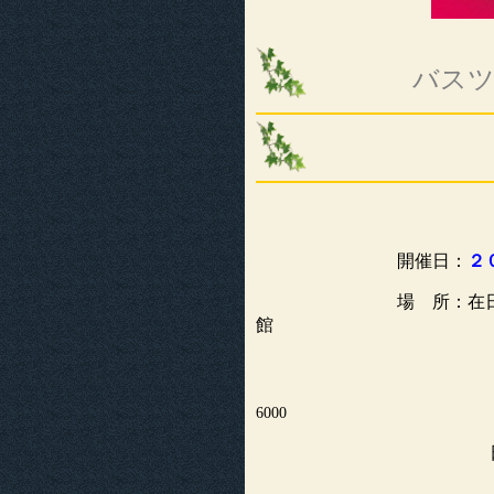
バスツ
開催日：
２
場 所：在
館
L’Ambassade de 
〒106-8514 東京都港
6000
日比谷パ