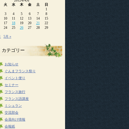
2012年4月
火
水
木
金
土
日
1
3
4
5
6
7
8
10
11
12
13
14
15
17
18
19
20
21
22
24
25
26
27
28
29
月
5月 »
カテゴリー
お知らせ
ぐんまフランス祭り
イベント便り
セミナー
フランス旅行
フランス語講座
ミシュラン
交流部会
会員向け情報
会報紙