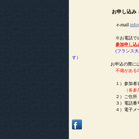
お申し込み
e-mail
inf
※お電話でのお申込み
参加申し込
(フランス大使
す）
お申込の際には必ず明
不備がある
１）参加者名：漢
（各参加
２）ご住所：現住所を参
３）電話番号：携帯電
４）電子メールアドレ