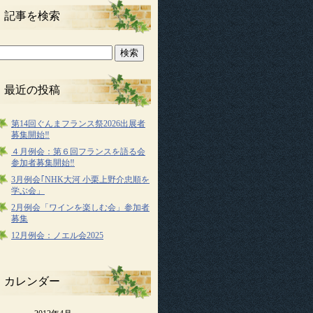
記事を検索
最近の投稿
第14回ぐんまフランス祭2026出展者
募集開始‼
４月例会：第６回フランスを語る会
参加者募集開始‼
3月例会｢NHK大河 小栗上野介忠順を
学ぶ会」
2月例会「ワインを楽しむ会」参加者
募集
12月例会：ノエル会2025
カレンダー