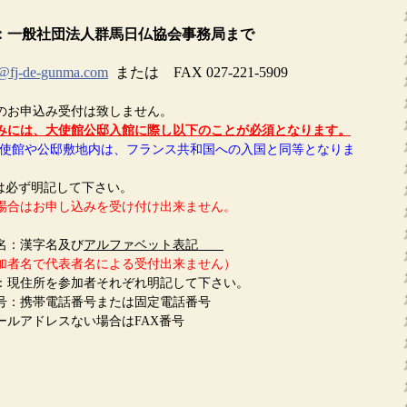
：一般社団法人群馬日仏協会事務局まで
o@fj-de-gunma.com
または FAX 027-221-5909
受付は致しません。
みには、大使館公邸入館に際し以下のことが必須となります。
館や公邸敷地内は、フランス共和国への入国と同等となりま
記して下さい。
場合はお申し込みを受け付け出来ません。
字名及び
アルファベット表記
者名で代表者名による受付出来ません）
加者それぞれ明記して下さい。
話番号または固定電話番号
スない場合はFAX番号