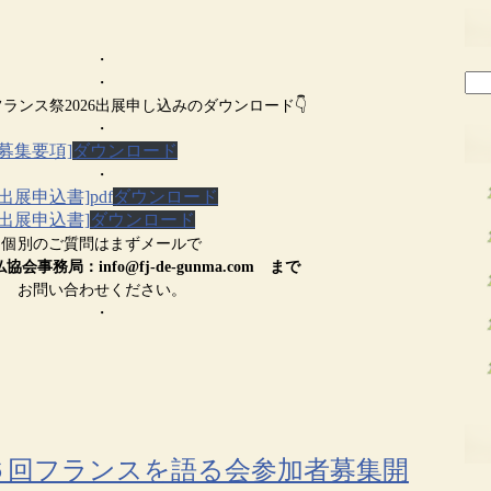
・
検
・
索:
フランス祭2026出展申し込みのダウンロード👇
・
[募集要項]
ダウンロード
・
出展申込書]pdf
ダウンロード
[出展申込書]
ダウンロード
個別のご質問はまずメールで
会事務局：info@fj-de-gunma.com まで
お問い合わせください。
・
６回フランスを語る会参加者募集開