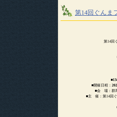
第14回ぐんま
第14回
■
13
■開催日程：
20
■会 場：群
■主 催：第14回