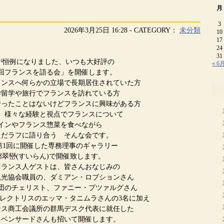
月
3
2026年3月25日 16:28 - CATEGORY：
未分類
10
17
■
24
■
31
が恒例になりました、いつも大好評の
« 6
回フランスを語る会」を開催します。
ランスへ何らかの立場で長期居住されていた方
学留学や旅行でフランスを訪れている方
行ったことはないけどフランスに興味がある方
、様々な経験と視点でフランスについて
インやフランス惣菜を食べながら
ただラフに語り合う そんな会です。
第1回に開催した専務理事のギャラリー
廊翠巒(すいらん)で開催致します。
フランス人ゲストは、皆さんおなじみの
観光協会職員の、ダミアン・ロブションさん
団のチェリスト、ファニー・プツァルグさん
ィレクトリスのエッマ・タニムラさんの3名に加え
ンス商工会議所の群馬デスク代表に就任した
・ベンサードさんも招いて開催します。