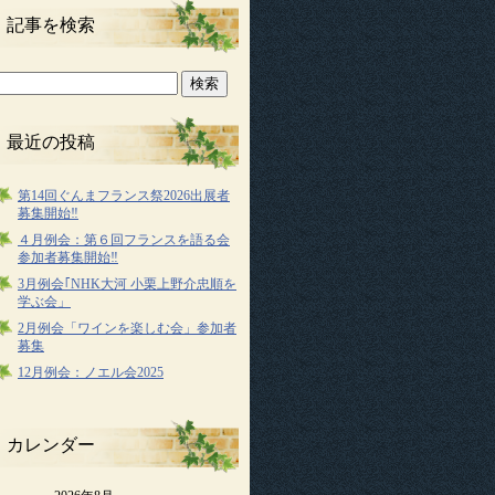
記事を検索
最近の投稿
第14回ぐんまフランス祭2026出展者
募集開始‼
４月例会：第６回フランスを語る会
参加者募集開始‼
3月例会｢NHK大河 小栗上野介忠順を
学ぶ会」
2月例会「ワインを楽しむ会」参加者
募集
12月例会：ノエル会2025
カレンダー