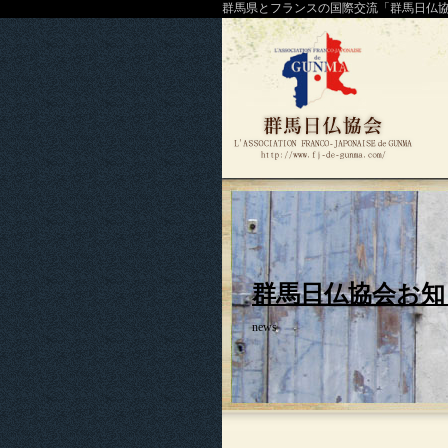
群馬県とフランスの国際交流「群馬日仏
群馬日仏協会お知
news