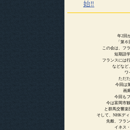
始‼
年2回
「第６
この会は、フ
短期語
フランスには
などなど
ワ
ただ
今回は
画
今回も
今は富岡市
と群馬交響楽
そして、NHKデ
先般、フラ
イネス