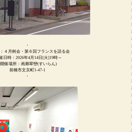
・
名：４月例会・第６回フランスを語る会
催日時：2026年4月14日[火]19時～
■開催場所：画廊翠巒(すいらん)
前橋市文京町1-47-1
・