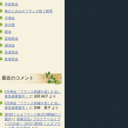
学術部会
春のとみおかフランス祭ァ群馬
月例会
未分類
総会
芸術部会
講演会
音楽部会
飲食部会
最近のコメント
8月例会『フランス刺繍を楽しむ会』
参加者募集中！
に
須田 純子
より
8月例会『フランス刺繍を楽しむ会』
参加者募集中！
に
宮崎 貴子
より
第9回ぐんまフランス祭2019開催のご
案内
に
前橋日記» ブログアーカイブ
» 11/22(金)～24(日) 第9回 ぐんまフラ