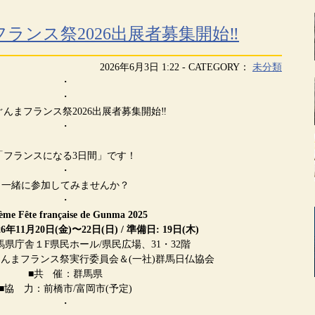
フランス祭2026出展者募集開始‼
2026年6月3日 1:22 - CATEGORY：
未分類
・
・
ぐんまフランス祭2026出展者募集開始‼
・
「フランスになる3日間」です！
・
一緒に参加してみませんか？
・
ème Fête française de Gunma 2025
26年11⽉20⽇(⾦)〜22⽇(⽇) / 準備⽇: 19⽇(⽊)
馬県庁舎１F県民ホール/県⺠広場、31・32階
ぐんまフランス祭実行委員会＆(一社)群馬日仏協会
■共 催：群馬県
■協 力：前橋市/富岡市(予定)
・