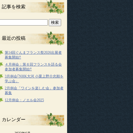
記事を検索
最近の投稿
第14回ぐんまフランス祭2026出展者
募集開始‼
４月例会：第６回フランスを語る会
参加者募集開始‼
3月例会｢NHK大河 小栗上野介忠順を
学ぶ会」
2月例会「ワインを楽しむ会」参加者
募集
12月例会：ノエル会2025
カレンダー