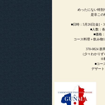
めったにない特別
是非この
■日時：5月26日[金]
■人数：各
■価格：
コース料理＋飲み物1
370-082
（少々わかりず
※駐車場
■コー
デザート：タル