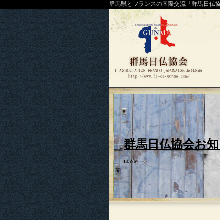
群馬県とフランスの国際交流「群馬日仏
群馬日仏協会お知
news