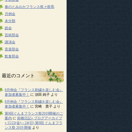
春のとみおかフランス祭ァ群馬
月例会
未分類
総会
芸術部会
講演会
音楽部会
飲食部会
最近のコメント
8月例会『フランス刺繍を楽しむ会』
参加者募集中！
に
須田 純子
より
8月例会『フランス刺繍を楽しむ会』
参加者募集中！
に
宮崎 貴子
より
第9回ぐんまフランス祭2019開催のご
案内
に
前橋日記» ブログアーカイブ
» 11/22(金)～24(日) 第9回 ぐんまフラ
ンス祭 2019 開催
より