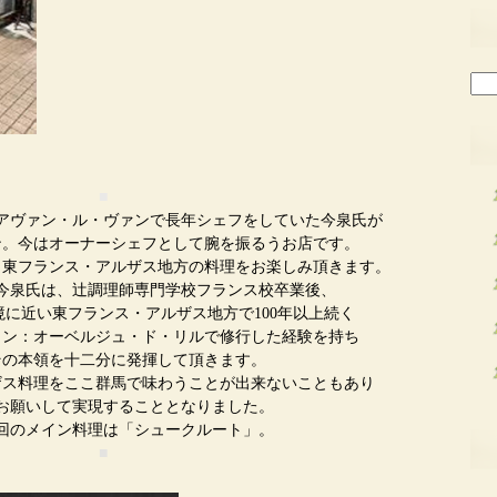
検
索:
■
アヴァン・ル・ヴァンで長年シェフをしていた今泉氏が
ン。今はオーナーシェフとして腕を振るうお店です。
、東フランス・アルザス地方の料理をお楽しみ頂きます。
今泉氏は、辻調理師専門学校フランス校卒業後、
に近い東フランス・アルザス地方で100年以上続く
ラン：オーベルジュ・ド・リルで修行した経験を持ち
その本領を十二分に発揮して頂きます。
ザス料理をここ群馬で味わうことが出来ないこともあり
お願いして実現することとなりました。
回のメイン料理は「シュークルート」。
■