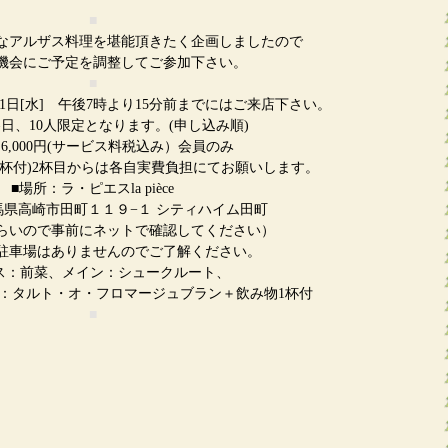
■
なアルザス料理を堪能頂きたく企画しましたので
機会にご予定を調整してご参加下さい。
■
・31日[水] 午後7時より15分前までにはご来店下さい。
日、10人限定となります。(申し込み順)
6,000円(サービス料税込み）会員のみ
杯付)2杯目からは各自実費負担にてお願いします。
■場所：ラ・ピエスla pièce
4 群馬県高崎市田町１１９−１ シティハイム田町
らいので事前にネットで確認してください）
はありませんのでご了解ください。
ス：前菜、メイン：シュークルート、
ト・オ・フロマージュブラン＋飲み物1杯付
■