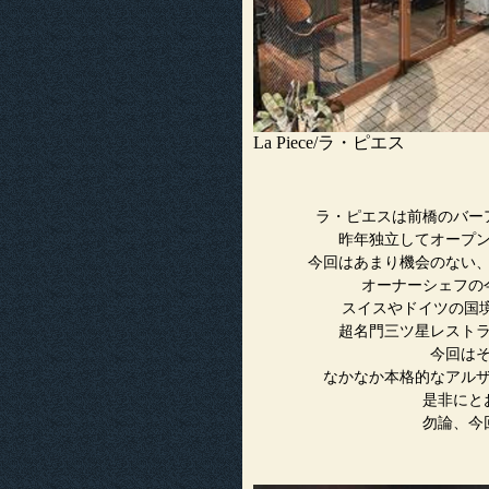
La Piece/ラ・ピエス
ラ・ピエスは前橋のバー
昨年独立してオープ
今回はあまり機会のない
オーナーシェフの
スイスやドイツの国境
超名門三ツ星レスト
今回は
なかなか本格的なアル
是非にと
勿論、今