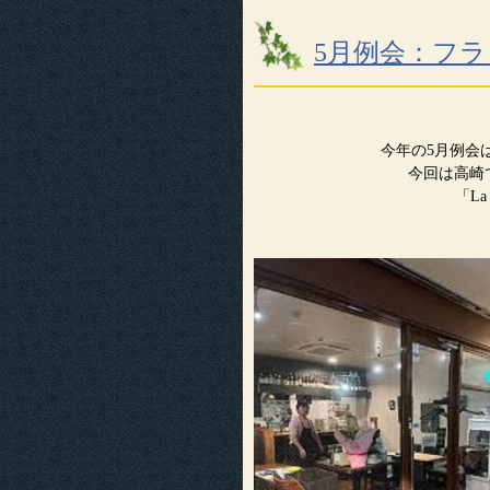
5月例会：フ
今年の5月例会
今回は高崎
「L