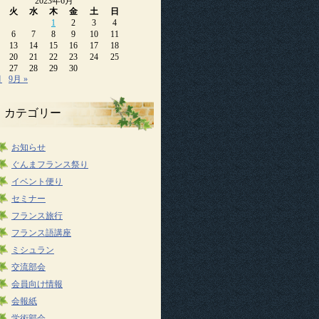
2023年6月
火
水
木
金
土
日
1
2
3
4
6
7
8
9
10
11
13
14
15
16
17
18
20
21
22
23
24
25
27
28
29
30
月
9月 »
カテゴリー
お知らせ
ぐんまフランス祭り
イベント便り
セミナー
フランス旅行
フランス語講座
ミシュラン
交流部会
会員向け情報
会報紙
学術部会