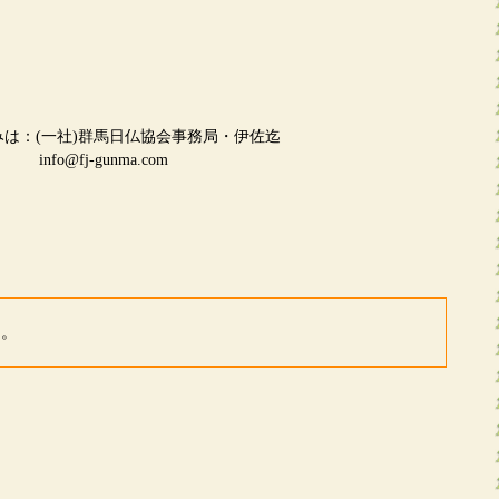
は：(一社)群馬日仏協会事務局・伊佐迄
info@fj-gunma.com
ん。