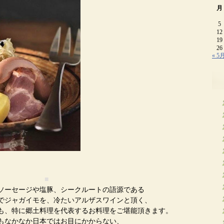
月
5
12
19
26
« 5
■
ソーセージや塩豚、シークルートの語源である
でジャガイモを、冷たいアルザスワインと頂く、
も、特に郷土料理を代表するお料理をご堪能頂きます。
もなかなか日本ではお目にかからない、