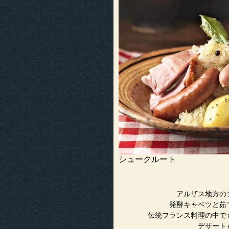
シュークルート
アルザス地方の
発酵キャベツと茹
伝統フランス料理の中で
デザート